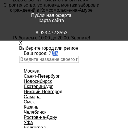
Строительство, установка, монтаж заборов и
ограждений в Комсомольске-на-Амуре
Публичная оферта
Карта сайта
8 923 472 3553
Работаем с 10:00 до 20:00. Звоните!
X
Выберите город или регион
Ваш город:
?
Да
Москва
Санкт-Петербург
Новосибирск
Екатеринбург
Нижний Новгород
Самара
Омск
Казань
Челябинск
Ростов-на-Дону
Уфа
Волгоград