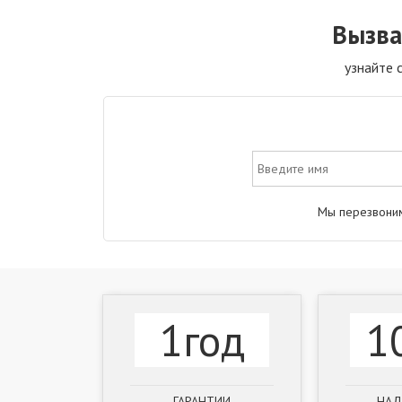
Вызва
узнайте 
Мы перезвоним
1год
1
ГАРАНТИИ
НАД